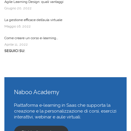
Agile Learning Design: quali vantaggi
Giugno 20, 2022
La gestione efficace dell’aula virtuale
Maggio 16, 2022
Come creare un corso e-learning…
Aprile 11, 2022
SEGUICI SU:
Naboo Academy
Piattaforma e-learning in Saas che supporta la
creazione e la personalizzazione di corsi, esercizi
interattivi, webinar e aule virtuali.